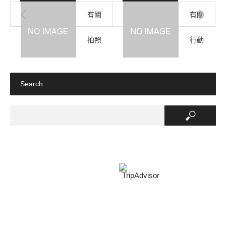
有關
有關
拍照
行動
與錄
電源
Search
影的
使用
注意
的注
事項
意事
項