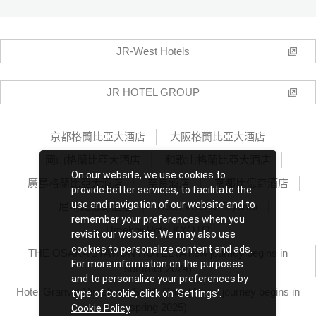
JR-West Hotels
JR HOTEL GROUP
京都格蘭比亞大酒店
大阪格蘭比亞大酒店
岡山格蘭比亞大酒店
和歌山格蘭比亞大酒店
On our website, we use cookies to
廣島格蘭比亞大酒店
奈良酒店
京都比偲奇酒店
provide better services, to facilitate the
use and navigation of our website and to
尼崎比偲奇酒店
Hotel Vischio Toyama
remember your preferences when you
Umekoji Potel KYOTO
revisit our website. We may also use
cookies to personalize content and ads.
THE OSAKA STATION HOTEL (A new journey begins in
For more information on the purposes
summer 2024)
and to personalize your preferences by
Hotel Granvia Hiroshima South Gate (A new journey begins in
type of cookie, click on ‘Settings’.
spring 2025)
Cookie Policy