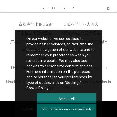
JR HOTEL GROUP
京都格兰比亚大酒店
大阪格兰比亚大酒店
冈山格兰比亚大酒店
和歌山格兰比亚大酒店
On our website, we use cookies to
广岛格兰比亚大酒店
奈良酒店
京都比偲奇酒店
provide better services, to facilitate the
use and navigation of our website and to
尼崎比偲奇酒店
Hotel Vischio Toyama
remember your preferences when you
Umekoji Potel KYOTO
revisit our website. We may also use
cookies to personalize content and ads.
THE OSAKA STATION HOTEL (A new journey begins in
For more information on the purposes
summer 2024)
and to personalize your preferences by
Hotel Granvia Hiroshima South Gate (A new journey begins in
type of cookie, click on ‘Settings’.
spring 2025)
Cookie Policy
Accept All
Strictly necessary cookies only
Copyright ©
大阪比偲奇酒店 by GRANVIA官方网站