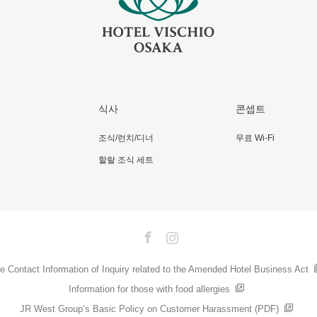
식사
콘셉트
조식/런치/디너
무료 Wi-Fi
할랄 조식 세트
Facebook
Instagram
e Contact Information of Inquiry related to the Amended Hotel Business Act
Information for those with food allergies
JR West Group’s Basic Policy on Customer Harassment (PDF)