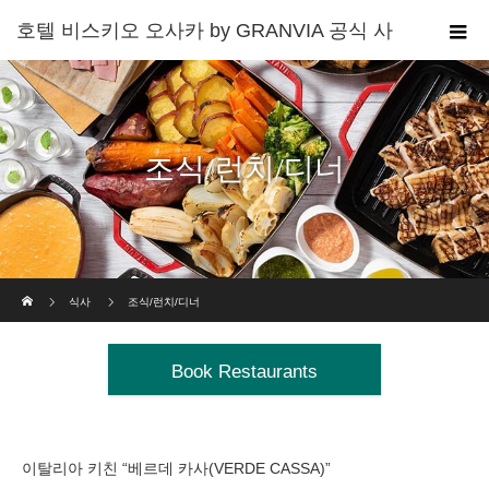
조식/런치/디너
Home
식사
조식/런치/디너
Book Restaurants
이탈리아 키친 “베르데 카사(VERDE CASSA)”